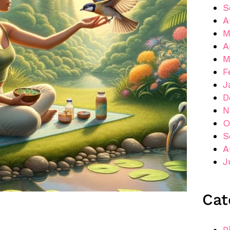
S
A
M
A
M
F
J
D
N
O
S
A
J
Cat
B