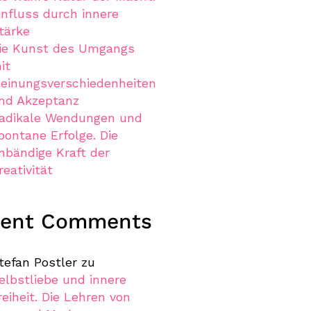
influss durch innere
tärke
ie Kunst des Umgangs
it
einungsverschiedenheiten
nd Akzeptanz
adikale Wendungen und
pontane Erfolge. Die
nbändige Kraft der
reativität
cent Comments
tefan Postler
zu
elbstliebe und innere
reiheit. Die Lehren von