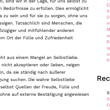
, sind wir in der Lage, für uns selbst zu
E
 Bedürfnisse zu erfüllen. Dies ermöglicht
S
a zu sein und für sie zu sorgen, ohne uns
D
ssigen. Tatsächlich sind Menschen, die
m
M
roßzügiger und mitfühlender anderen
u
em Ort der Fülle und Zufriedenheit
R
s
u
ht aus einem Mangel an Selbstliebe.
K
 nicht akzeptieren oder lieben, neigen
ln, da sie ständig nach äußerer
Re
ung suchen. Die wahre Selbstliebe
 selbst Quellen der Freude, Fülle und
S
 ohne auf externe Bestätigung angewiesen
S
F