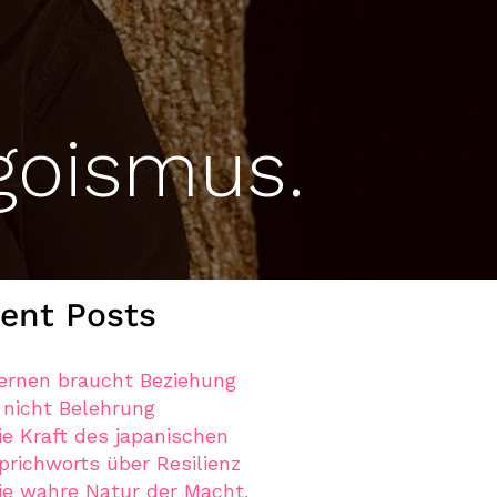
Egoismus.
ent Posts
ernen braucht Beziehung
 nicht Belehrung
ie Kraft des japanischen
prichworts über Resilienz
ie wahre Natur der Macht.