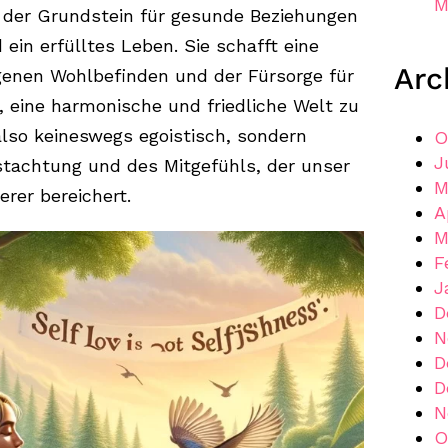
M
e der Grundstein für gesunde Beziehungen
in erfülltes Leben. Sie schafft eine
Arc
enen Wohlbefinden und der Fürsorge für
, eine harmonische und friedliche Welt zu
 also keineswegs egoistisch, sondern
O
J
stachtung und des Mitgefühls, der unser
M
rer bereichert.
A
M
F
J
D
N
D
D
N
O