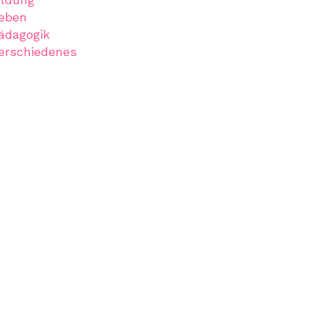
eben
ädagogik
erschiedenes