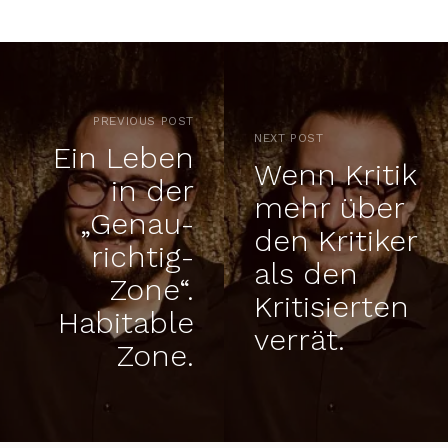
PREVIOUS POST
NEXT POST
Ein Leben
Wenn Kritik
in der
mehr über
„Genau-
den Kritiker
richtig-
als den
Zone“.
Kritisierten
Habitable
verrät.
Zone.