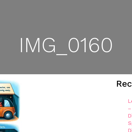
IMG_0160
Rec
L
–
D
S
D