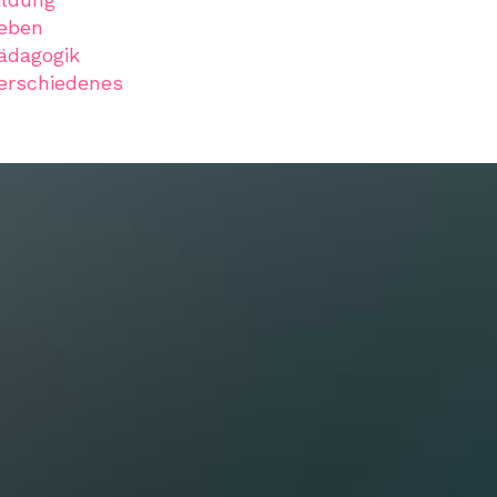
eben
ädagogik
erschiedenes