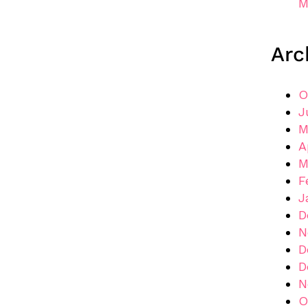
M
Arc
O
J
M
A
M
F
J
D
N
D
D
N
O