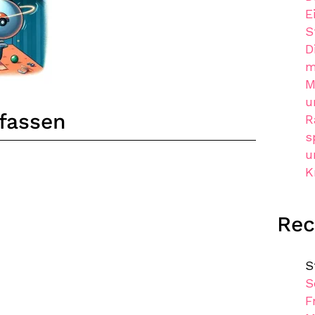
E
S
D
m
M
u
fassen
R
s
u
K
Re
S
S
F