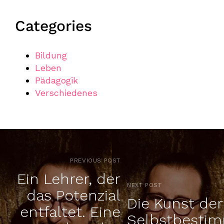
Categories
Bildung
Leben
Pädagogik
Verschiedenes
PREVIOUS POST
Ein Lehrer, der
NEXT POST
das Potenzial
Die Kunst der
entfaltet. Eine
Selbstbesti