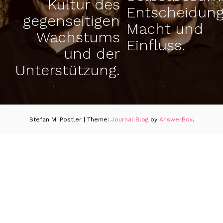
Kultur des
Entscheidung
gegenseitigen
Macht und
Wachstums
Einfluss.
und der
Unterstützung.
Stefan M. Postler
|
Theme:
Journal Blog
by
AnswerBox
.