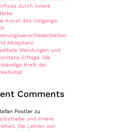
influss durch innere
tärke
ie Kunst des Umgangs
it
einungsverschiedenheiten
nd Akzeptanz
adikale Wendungen und
pontane Erfolge. Die
nbändige Kraft der
reativität
cent Comments
tefan Postler
zu
elbstliebe und innere
reiheit. Die Lehren von