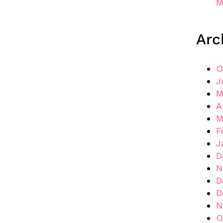
M
Arc
O
J
M
A
M
F
J
D
N
D
D
N
O