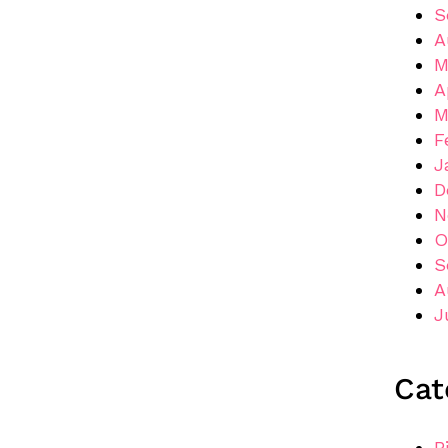
S
A
M
A
M
F
J
D
N
O
S
A
J
Cat
B