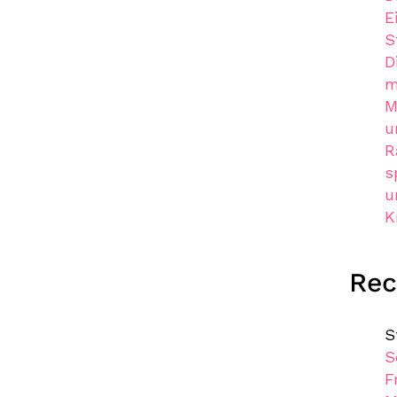
E
S
D
m
M
u
R
s
u
K
Re
S
S
F