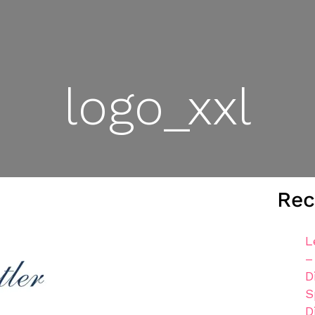
logo_xxl
Rec
L
–
D
S
D