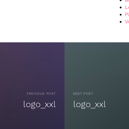
L
P
V
PREVIOUS POST
NEXT POST
logo_xxl
logo_xxl