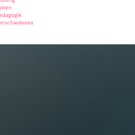
eben
ädagogik
erschiedenes