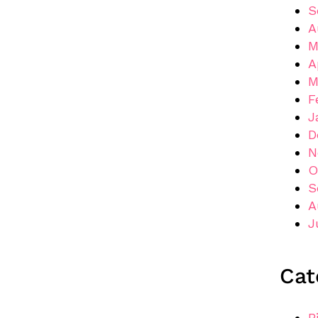
S
A
M
A
M
F
J
D
N
O
S
A
J
Cat
B