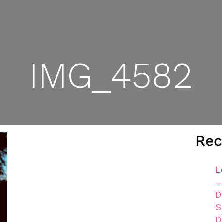
IMG_4582
Rec
L
–
D
S
D