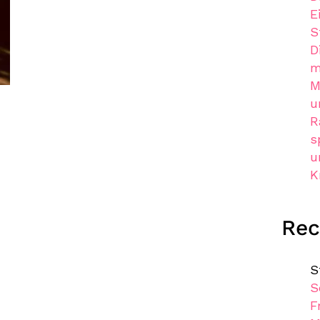
E
S
D
m
M
u
R
s
u
K
Re
S
S
F