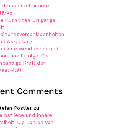
influss durch innere
tärke
ie Kunst des Umgangs
it
einungsverschiedenheiten
nd Akzeptanz
adikale Wendungen und
pontane Erfolge. Die
nbändige Kraft der
reativität
cent Comments
tefan Postler
zu
elbstliebe und innere
reiheit. Die Lehren von