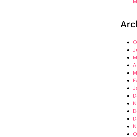
M
Arc
O
J
M
A
M
F
J
D
N
D
D
N
O