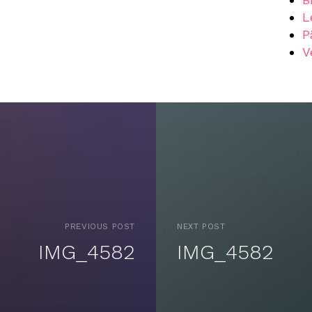
L
P
V
PREVIOUS POST
NEXT POST
IMG_4582
IMG_4582